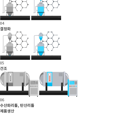
04
결정화
05
건조
06
수산화리튬, 탄산리튬
제품생산