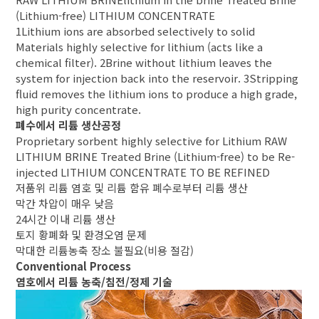
(Lithium-free)
LITHIUM CONCENTRATE
1
Lithium ions are absorbed selectively to solid
Materials highly selective for lithium (acts like a
chemical filter).
2
Brine without lithium leaves the
system for injection back into the reservoir.
3
Stripping
fluid removes the lithium ions to produce a high grade,
high purity concentrate.
폐수에서 리튬 생산공정
Proprietary sorbent highly selective for Lithium
RAW
LITHIUM BRINE
Treated Brine (Lithium-free) to be Re-
injected
LITHIUM CONCENTRATE TO BE REFINED
저품위 리튬 염호 및 리튬 함유 폐수로부터 리튬 생산
막간 차압이 매우 낮음
24시간 이내 리튬 생산
토지 황폐화 및 환경오염 문제
막대한 리튬농축 장소 불필요(비용 절감)
Conventional Process
염호에서 리튬 농축/침전/정제 기술