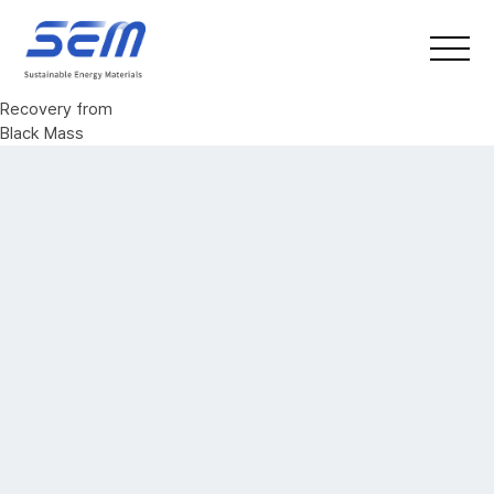
본문 바로가기
메인메뉴 바로가기
Technology
Lithium First
:
Prioritized Lithium
Recovery from
Black Mass